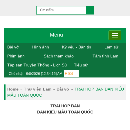
Menu
Menu
Bài vở
Hình ảnh
Kỷ yếu - Bản tin
Lam sử
Phim ảnh
Sách tham khảo
Tâm tình Lam
Tập san Truyền Thống - Lịch Sử
Tiểu sử
RSS
Chủ nhật - 9/8/2026 [12:34:15] AM
Home
»
Thư viện Lam
»
Bài vở
»
TRẠI HỌP BẠN ĐÀN KIỂU
MẪU TOÀN QUỐC
TRẠI HỌP BẠN
ĐÀN KIỂU MẪU TOÀN QUỐC