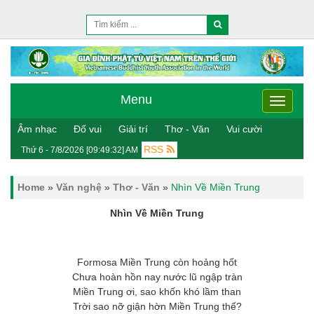
Menu
Menu
Âm nhạc
Đố vui
Giải trí
Thơ - Văn
Vui cười
RSS
Thứ 6 - 7/8/2026 [09:49:33] AM
Home
»
Văn nghệ
»
Thơ - Văn
»
Nhìn Về Miền Trung
Nhìn Về Miền Trung
Formosa Miền Trung còn hoảng hốt
Chưa hoàn hồn nay nước lũ ngập tràn
Miền Trung ơi, sao khốn khó lầm than
Trời sao nỡ giận hờn Miền Trung thế?