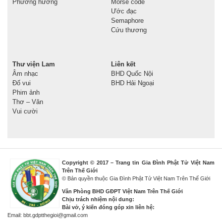
Phương hướng
Morse code
Ước đạc
Semaphore
Cứu thương
Thư viện Lam
Liên kết
Âm nhạc
BHD Quốc Nội
Đố vui
BHD Hải Ngoại
Phim ảnh
Thơ – Văn
Vui cười
Copyright © 2017 – Trang tin Gia Đình Phật Tử Việt Nam
Trên Thế Giới
© Bản quyền thuộc Gia Đình Phật Tử Việt Nam Trên Thế Giới
Văn Phòng BHD GĐPT Việt Nam Trên Thế Giới
Chịu trách nhiệm nội dung:
Bài vở, ý kiến đóng góp xin liên hệ:
Email: bbt.gdptthegioi@gmail.com