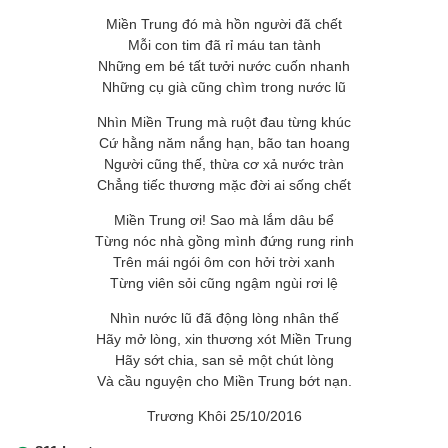
Miền Trung đó mà hồn người đã chết
Mỗi con tim đã rỉ máu tan tành
Những em bé tất tưởi nước cuốn nhanh
Những cụ già cũng chìm trong nước lũ
Nhìn Miền Trung mà ruột đau từng khúc
Cứ hằng năm nắng hạn, bão tan hoang
Người cũng thế, thừa cơ xả nước tràn
Chẳng tiếc thương mặc đời ai sống chết
Miền Trung ơi! Sao mà lắm dâu bể
Từng nóc nhà gồng mình đứng rung rinh
Trên mái ngói ôm con hởi trời xanh
Từng viên sỏi cũng ngậm ngùi rơi lệ
Nhìn nước lũ đã động lòng nhân thế
Hãy mở lòng, xin thương xót Miền Trung
Hãy sớt chia, san sẻ một chút lòng
Và cầu nguyện cho Miền Trung bớt nạn.
Trương Khôi 25/10/2016