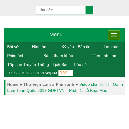
Menu
Menu
Bài vở
Hình ảnh
Kỷ yếu - Bản tin
Lam sử
Phim ảnh
Sách tham khảo
Tâm tình Lam
Tập san Truyền Thống - Lịch Sử
Tiểu sử
RSS
Thứ 7 - 8/8/2026 [10:30:49] PM
Home
»
Thư viện Lam
»
Phim ảnh
»
Video clip Hội Thi Oanh
Lam Toàn Quốc 2019 GĐPTVN – Phần 1: Lễ Khai Mạc