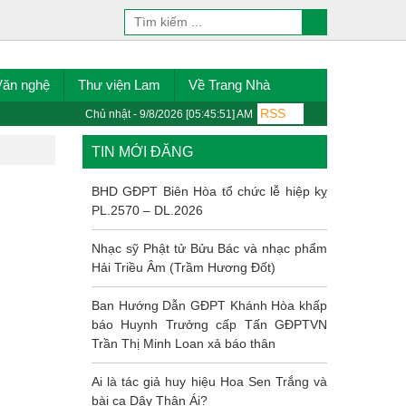
Văn nghệ
Thư viện Lam
Về Trang Nhà
RSS
Chủ nhật - 9/8/2026 [05:45:51] AM
TIN MỚI ĐĂNG
BHD GĐPT Biên Hòa tổ chức lễ hiệp kỵ
PL.2570 – DL.2026
Nhạc sỹ Phật tử Bửu Bác và nhạc phẩm
Hải Triều Âm (Trầm Hương Đốt)
Ban Hướng Dẫn GĐPT Khánh Hòa khấp