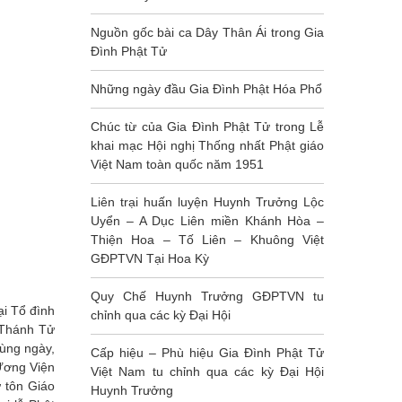
báo Huynh Trưởng cấp Tấn GĐPTVN
Trần Thị Minh Loan xả báo thân
Ai là tác giả huy hiệu Hoa Sen Trắng và
bài ca Dây Thân Ái?
Nguồn gốc bài ca Dây Thân Ái trong Gia
Đình Phật Tử
Những ngày đầu Gia Đình Phật Hóa Phổ
Chúc từ của Gia Đình Phật Tử trong Lễ
khai mạc Hội nghị Thống nhất Phật giáo
Việt Nam toàn quốc năm 1951
Liên trại huấn luyện Huynh Trưởng Lộc
Uyển – A Dục Liên miền Khánh Hòa –
Thiện Hoa – Tố Liên – Khuông Việt
GĐPTVN Tại Hoa Kỳ
Quy Chế Huynh Trưởng GĐPTVN tu
i Tổ đình