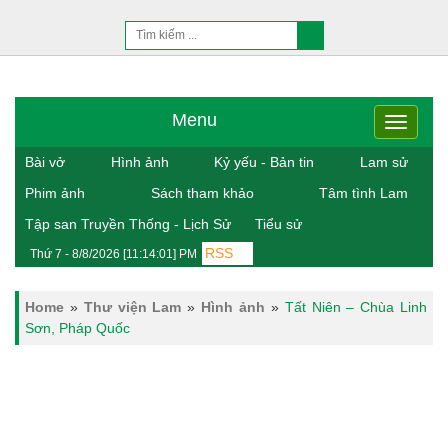
Menu
Menu
Bài vở
Hình ảnh
Kỷ yếu - Bản tin
Lam sử
Phim ảnh
Sách tham khảo
Tâm tình Lam
Tập san Truyền Thống - Lịch Sử
Tiểu sử
RSS
Thứ 7 - 8/8/2026 [11:14:01] PM
Home
»
Thư viện Lam
»
Hình ảnh
»
Tất Niên – Chùa Linh
Sơn, Pháp Quốc