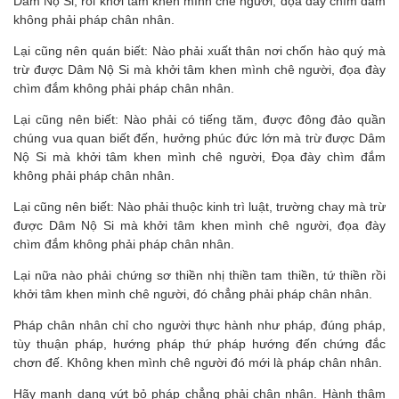
Dâm Nộ Si, rồi khởi tâm khen mình chê người, đọa đày chìm đắm
không phải pháp chân nhân.
Lại cũng nên quán biết: Nào phải xuất thân nơi chốn hào quý mà
trừ được Dâm Nộ Si mà khởi tâm khen mình chê người, đọa đày
chìm đắm không phải pháp chân nhân.
Lại cũng nên biết: Nào phải có tiếng tăm, được đông đảo quần
chúng vua quan biết đến, hưởng phúc đức lớn mà trừ được Dâm
Nộ Si mà khởi tâm khen mình chê người, Đọa đày chìm đắm
không phải pháp chân nhân.
Lại cũng nên biết: Nào phải thuộc kinh trì luật, trường chay mà trừ
được Dâm Nộ Si mà khởi tâm khen mình chê người, đọa đày
chìm đắm không phải pháp chân nhân.
Lại nữa nào phải chứng sơ thiền nhị thiền tam thiền, tứ thiền rồi
khởi tâm khen mình chê người, đó chẳng phải pháp chân nhân.
Pháp chân nhân chỉ cho người thực hành như pháp, đúng pháp,
tùy thuận pháp, hướng pháp thứ pháp hướng đến chứng đắc
chơn đế. Không khen mình chê người đó mới là pháp chân nhân.
Hãy mạnh dạng vứt bỏ pháp chẳng phải chân nhân. Hành thâm