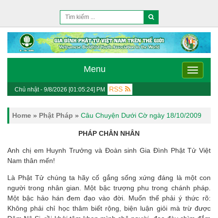
Menu
Menu
RSS
Chủ nhật - 9/8/2026 [01:05:24] PM
Home
»
Phật Pháp
»
Câu Chuyện Dưới Cờ ngày 18/10/2009
PHÁP CHÂN NHÂN
Anh chị em Huynh Trưởng và Đoàn sinh Gia Đình Phật Tử Việt
Nam thân mến!
Là Phật Tử chúng ta hãy cố gắng sống xứng đáng là một con
người trong nhân gian. Một bậc trượng phu trong chánh pháp.
Một bậc hảo hán đem đạo vào đời. Muốn thế phải ý thức rõ:
Không phải chỉ học thâm biết rộng, biện luận giỏi mà trừ được