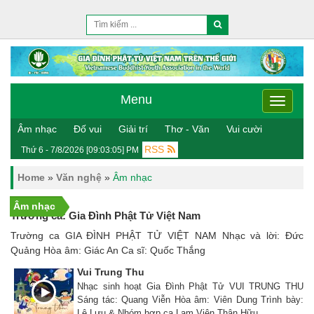
Menu
Menu
Âm nhạc
Đố vui
Giải trí
Thơ - Văn
Vui cười
RSS
Thứ 6 - 7/8/2026 [09:03:05] PM
Home
»
Văn nghệ
»
Âm nhạc
Âm nhạc
Trường ca: Gia Đình Phật Tử Việt Nam
Trường ca GIA ĐÌNH PHẬT TỬ VIỆT NAM Nhạc và lời: Đức
Quảng Hòa âm: Giác An Ca sĩ: Quốc Thắng
Vui Trung Thu
Nhạc sinh hoạt Gia Đình Phật Tử VUI TRUNG THU
Sáng tác: Quang Viễn Hòa âm: Viên Dung Trình bày:
Lệ Lưu & Nhóm hợp ca Lam Viên Thân Hữu